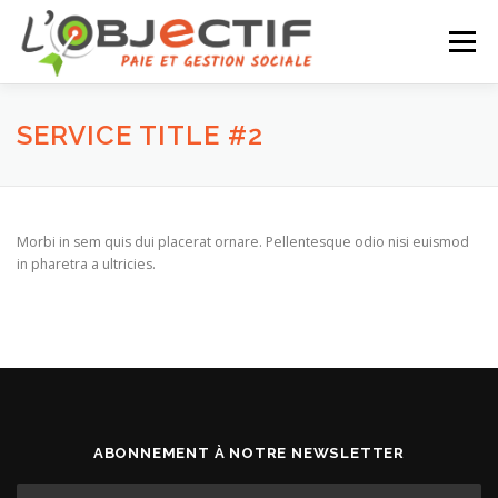
Aller
au
Menu
contenu
VOS BESOINS
À PROPOS
NOS SERVICES
SERVICE TITLE #2
NOTRE ÉQUIPE
ACTU
CONTACT
Morbi in sem quis dui placerat ornare. Pellentesque odio nisi euismod
in pharetra a ultricies.
ABONNEMENT À NOTRE NEWSLETTER