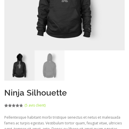
Ninja Silhouette
(
5
avis client)
Noté
4
4.75
sur 5
Pellentesque habitant morbi tristique senectus et netus et malesuada
basé sur
notations
fames ac turpis egestas. Vestibulum tortor quam, feugiat vitae, ultricies
client
eget, tempor sit amet, ante. Donec eu libero sit amet quam egestas