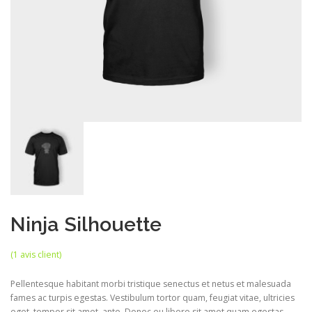
Ninja Silhouette
(
1
avis client)
Pellentesque habitant morbi tristique senectus et netus et malesuada
fames ac turpis egestas. Vestibulum tortor quam, feugiat vitae, ultricies
eget, tempor sit amet, ante. Donec eu libero sit amet quam egestas