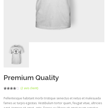
Premium Quality
(
2
avis client)
Noté
1
4.00
sur 5
Pellentesque habitant morbi tristique senectus et netus et malesuada
basé
sur
fames ac turpis egestas. Vestibulum tortor quam, feugiat vitae, ultricies
notation
client
eget, tempor sit amet, ante. Donec eu libero sit amet quam egestas