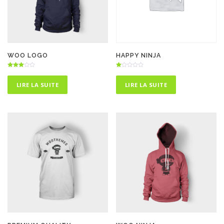
WOO LOGO
HAPPY NINJA
Note
N
3.00
ot
sur 5
e
LIRE LA SUITE
LIRE LA SUITE
1.
00
s
ur
5