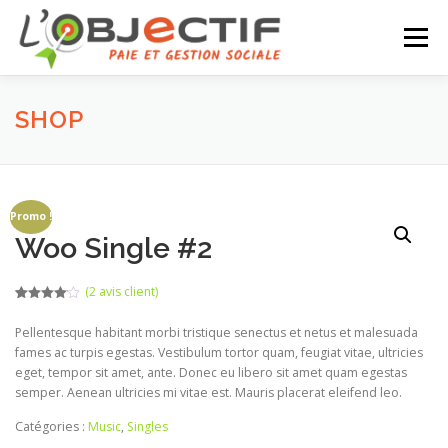
Aller
au
Menu
contenu
SHOP
VOS BESOINS
À PROPOS
NOS SERVICES
NOTRE ÉQUIPE
ACTU
CONTACT
Promo !
Woo Single #2
(
2
avis client)
Noté
1
4.00
sur 5
Pellentesque habitant morbi tristique senectus et netus et malesuada
basé
sur
fames ac turpis egestas. Vestibulum tortor quam, feugiat vitae, ultricies
notation
client
eget, tempor sit amet, ante. Donec eu libero sit amet quam egestas
semper. Aenean ultricies mi vitae est. Mauris placerat eleifend leo.
Catégories :
Music
,
Singles