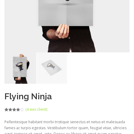
Flying Ninja
(
4
avis client)
Noté
3
4.00
sur 5
Pellentesque habitant morbi tristique senectus et netus et malesuada
basé
sur
fames ac turpis egestas. Vestibulum tortor quam, feugiat vitae, ultricies
notations
client
eget, tempor sit amet, ante. Donec eu libero sit amet quam egestas