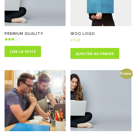
PREMIUM QUALITY
WOO LOGO
€
15.00
Note
3.00
sur 5
LIRE LA SUITE
AJOUTER AU PANIER
Promo !