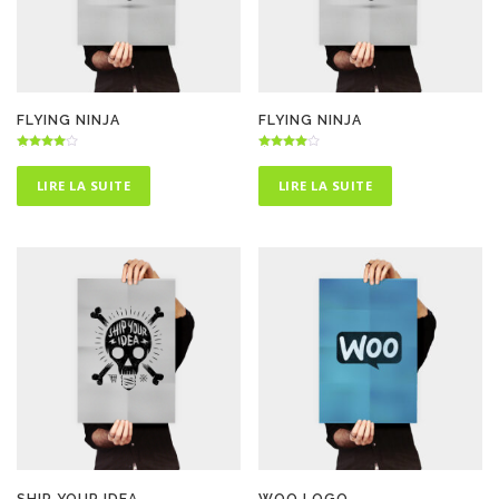
FLYING NINJA
FLYING NINJA
Note
Note
4.00
4.00
sur 5
sur 5
LIRE LA SUITE
LIRE LA SUITE
SHIP YOUR IDEA
WOO LOGO