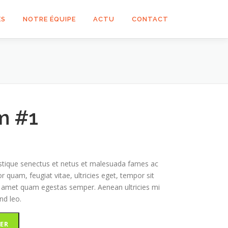
ES
NOTRE ÉQUIPE
ACTU
CONTACT
m #1
istique senectus et netus et malesuada fames ac
r quam, feugiat vitae, ultricies eget, tempor sit
t amet quam egestas semper. Aenean ultricies mi
nd leo.
ER