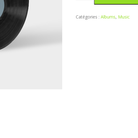
de
Woo
Album
Catégories :
Albums
,
Music
#1