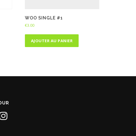
WOO SINGLE #1
€
3.00
AJOUTER AU PANIER
JOUR