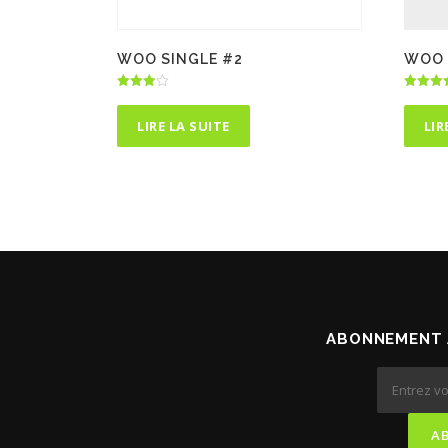
WOO SINGLE #2
WOO 
Note
Note
4.00
5.00
sur 5
sur 5
LIRE LA SUITE
LIR
ABONNEMENT 