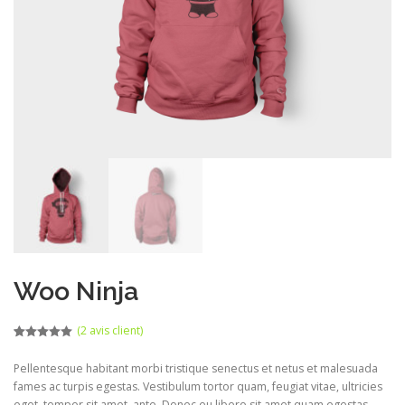
Woo Ninja
(
2
avis client)
Noté
1
5.00
sur 5
Pellentesque habitant morbi tristique senectus et netus et malesuada
basé sur
notation
fames ac turpis egestas. Vestibulum tortor quam, feugiat vitae, ultricies
client
eget, tempor sit amet, ante. Donec eu libero sit amet quam egestas