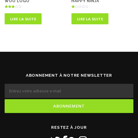
WOO LOGO
HAPPY NINJA
Note
N
3.00
ot
sur 5
e
LIRE LA SUITE
LIRE LA SUITE
1.
00
s
ur
5
ABONNEMENT À NOTRE NEWSLETTER
RESTEZ À JOUR