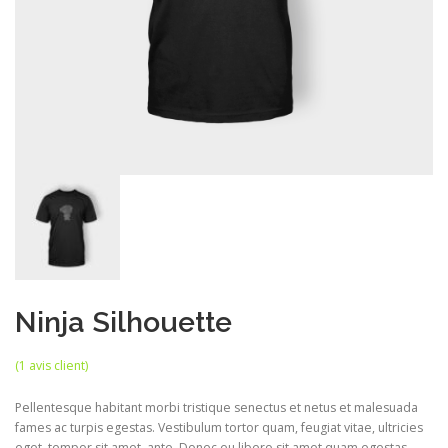
Ninja Silhouette
(
1
avis client)
Pellentesque habitant morbi tristique senectus et netus et malesuada
fames ac turpis egestas. Vestibulum tortor quam, feugiat vitae, ultricies
eget, tempor sit amet, ante. Donec eu libero sit amet quam egestas