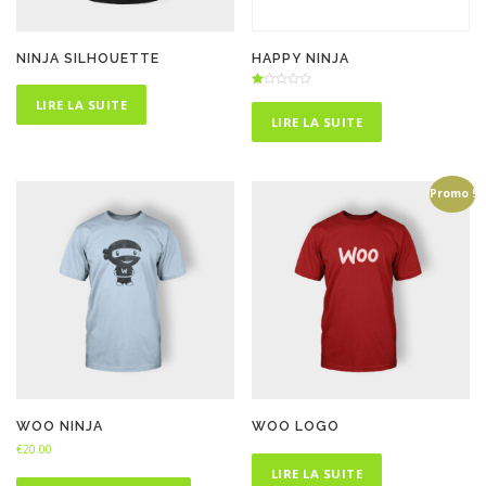
NINJA SILHOUETTE
HAPPY NINJA
N
LIRE LA SUITE
ot
e
LIRE LA SUITE
1.
00
s
ur
5
Promo !
WOO NINJA
WOO LOGO
€
20.00
LIRE LA SUITE