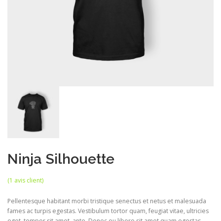
Ninja Silhouette
(
1
avis client)
Pellentesque habitant morbi tristique senectus et netus et malesuada
fames ac turpis egestas. Vestibulum tortor quam, feugiat vitae, ultricies
eget, tempor sit amet, ante. Donec eu libero sit amet quam egestas