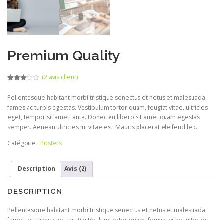
Premium Quality
(
2
avis client)
Noté
1
3.00
Pellentesque habitant morbi tristique senectus et netus et malesuada
sur 5
basé
fames ac turpis egestas. Vestibulum tortor quam, feugiat vitae, ultricies
sur
notation
eget, tempor sit amet, ante. Donec eu libero sit amet quam egestas
client
semper. Aenean ultricies mi vitae est. Mauris placerat eleifend leo.
Catégorie :
Posters
Description
Avis (2)
DESCRIPTION
Pellentesque habitant morbi tristique senectus et netus et malesuada
fames ac turpis egestas. Vestibulum tortor quam, feugiat vitae, ultricies